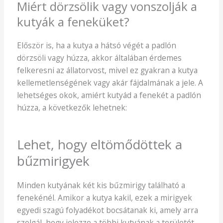
Miért dörzsölik vagy vonszolják a
kutyák a feneküket?
Először is, ha a kutya a hátsó végét a padlón
dörzsöli vagy húzza, akkor általában érdemes
felkeresni az állatorvost, mivel ez gyakran a kutya
kellemetlenségének vagy akár fájdalmának a jele. A
lehetséges okok, amiért kutyád a fenekét a padlón
húzza, a következők lehetnek:
Lehet, hogy eltömődöttek a
bűzmirigyek
Minden kutyának két kis bűzmirigy található a
fenekénél. Amikor a kutya kakil, ezek a mirigyek
egyedi szagú folyadékot bocsátanak ki, amely arra
szolgál, hogy jelezze a többi kutyának a területét