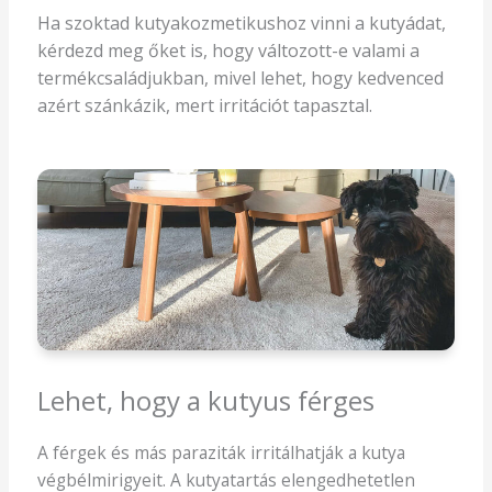
Ha szoktad kutyakozmetikushoz vinni a kutyádat,
kérdezd meg őket is, hogy változott-e valami a
termékcsaládjukban, mivel lehet, hogy kedvenced
azért szánkázik, mert irritációt tapasztal.
Lehet, hogy a kutyus férges
A férgek és más paraziták irritálhatják a kutya
végbélmirigyeit. A kutyatartás elengedhetetlen