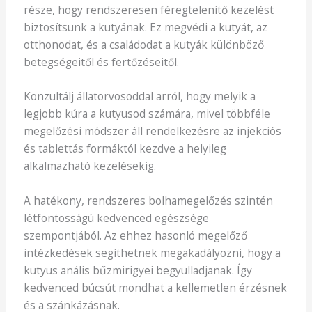
része, hogy rendszeresen féregtelenítő kezelést
biztosítsunk a kutyának. Ez megvédi a kutyát, az
otthonodat, és a családodat a kutyák különböző
betegségeitől és fertőzéseitől.
Konzultálj állatorvosoddal arról, hogy melyik a
legjobb kúra a kutyusod számára, mivel többféle
megelőzési módszer áll rendelkezésre az injekciós
és tablettás formáktól kezdve a helyileg
alkalmazható kezelésekig.
A hatékony, rendszeres bolhamegelőzés szintén
létfontosságú kedvenced egészsége
szempontjából. Az ehhez hasonló megelőző
intézkedések segíthetnek megakadályozni, hogy a
kutyus anális bűzmirigyei begyulladjanak. Így
kedvenced búcsút mondhat a kellemetlen érzésnek
és a szánkázásnak.