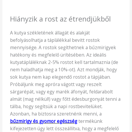
Hiányzik a rost az étrendjükből
A kutya székletének állagát és alakját
befolyásolhatja a táplálékkal bevitt rostok
mennyisége. A rostok segíthetnek a bűzmirigyek
hatékony és megfelelő ürítésében. Az ideális
kutyatápláléknak 2-5% rostot kell tartalmaznia (de
nem haladhatja meg a 10%-ot). Azt mondják, hogy
sok kutya nem kap elegendő rostot a tápjában.
Próbáljunk meg apróra vágott vagy reszelt
sárgarépát, vagy egy marék áfonyát, feldarabolt
almát (mag nélkül!) vagy főtt édesburgonyát tenni a
tálba, hogy segítsük a napi rostbevitelüket.
Azonban, ha biztosra szeretnénk menni, a
bűzmirigy és gyomor egészség
termékünk
kifejezetten úgy lett összeállítva, hogy a megfelelő