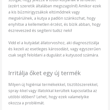
(ezért szeretik általában megszagolni!) Amikor ezek
a kis bűzmirigyzsákok eltömődnek vagy
megsérülnek, a kutya a padlón szánkozhat, hogy
enyhítse a kellemetlen érzést, és bízik abban, hogy
észreveszed és segíteni tudsz neki!
Vidd el a kutyádat állatorvoshoz, aki diagnosztizálja
és kezeli az esetleges károsodást, vagy egyszerűen
csak segít feloldani a dugulást a kutyusod számára.
Irritálja őket egy új termék
Milyen új higiéniai termékekkel, tisztítószerekkel,
spray-kkel vagy illatokkal kerültek kapcsolatba az
utóbbi időben? Lehet, hogy ezek valamelyike
okozza a problémát.