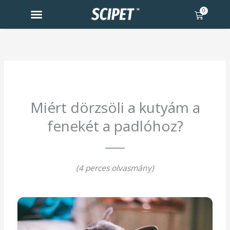
Skip
0
Kosár
to
content
Miért dörzsöli a kutyám a
fenekét a padlóhoz?
(4 perces olvasmány)