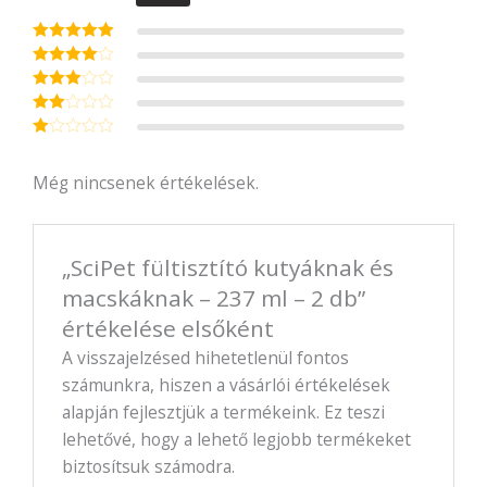
Értékelés:
5
/ 5
Értékelé
s:
4
/ 5
Értékel
és:
3
/
Érté
5
kelé
Ér
s:
2
té
/ 5
Még nincsenek értékelések.
ke
lé
s
:
1
/ 5
„SciPet fültisztító kutyáknak és
macskáknak – 237 ml – 2 db”
értékelése elsőként
A visszajelzésed hihetetlenül fontos
számunkra, hiszen a vásárlói értékelések
alapján fejlesztjük a termékeink. Ez teszi
lehetővé, hogy a lehető legjobb termékeket
biztosítsuk számodra.