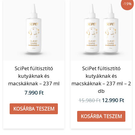
Original
Curr
-19%
price
pric
was:
is:
15.980 Ft.
12.9
SciPet fültisztító
SciPet fültisztító
kutyáknak és
kutyáknak és
macskáknak – 237 ml
macskáknak – 237 ml – 2
db
7.990
Ft
15.980
Ft
12.990
Ft
KOSÁRBA TESZEM
KOSÁRBA TESZEM