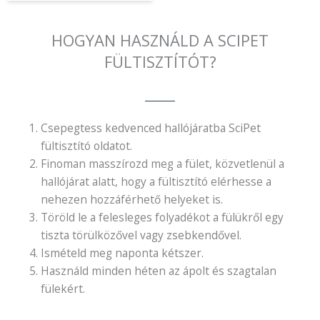
HOGYAN HASZNÁLD A SCIPET
FÜLTISZTÍTÓT?
Csepegtess kedvenced hallójáratba SciPet
fültisztító oldatot.
Finoman masszírozd meg a fület, közvetlenül a
hallójárat alatt, hogy a fültisztító elérhesse a
nehezen hozzáférhető helyeket is.
Töröld le a felesleges folyadékot a fülükről egy
tiszta törülközővel vagy zsebkendővel.
Ismételd meg naponta kétszer.
Használd minden héten az ápolt és szagtalan
fülekért.