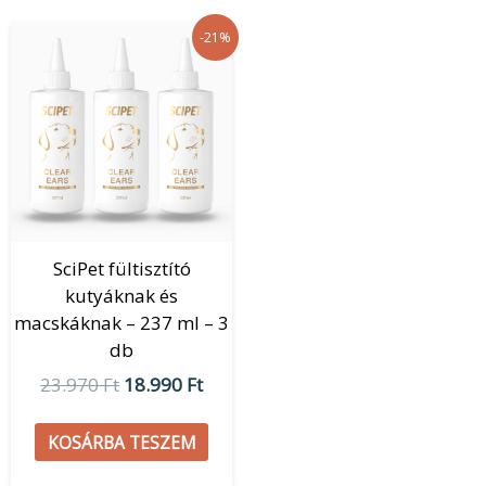
Original
Current
-21%
price
price
was:
is:
23.970 Ft.
18.990 Ft.
SciPet fültisztító
kutyáknak és
macskáknak – 237 ml – 3
db
23.970
Ft
18.990
Ft
KOSÁRBA TESZEM