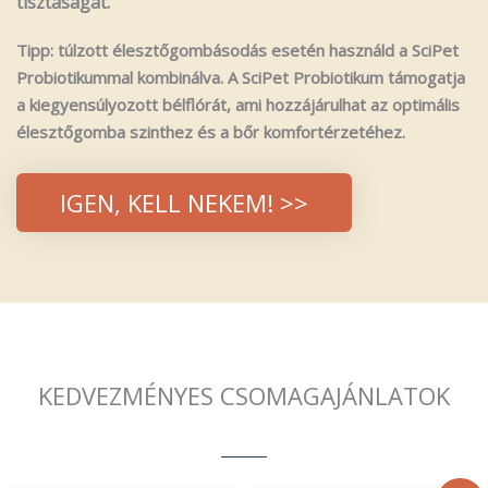
tisztaságát.
Tipp: túlzott élesztőgombásodás esetén használd a SciPet
Probiotikummal kombinálva. A SciPet Probiotikum támogatja
a kiegyensúlyozott bélflórát, ami hozzájárulhat az optimális
élesztőgomba szinthez és a bőr komfortérzetéhez.
IGEN, KELL NEKEM! >>
KEDVEZMÉNYES CSOMAGAJÁNLATOK