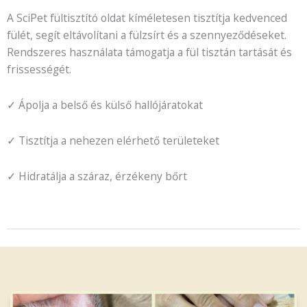
macskáknak
A SciPet fültisztító oldat kíméletesen tisztítja kedvenced
-
fülét, segít eltávolítani a fülzsírt és a szennyeződéseket.
237
Rendszeres használata támogatja a fül tisztán tartását és
ml
frissességét.
-
2
✓ Ápolja a belső és külső hallójáratokat
db
mennyiség
✓ Tisztítja a nehezen elérhető területeket
✓ Hidratálja a száraz, érzékeny bőrt