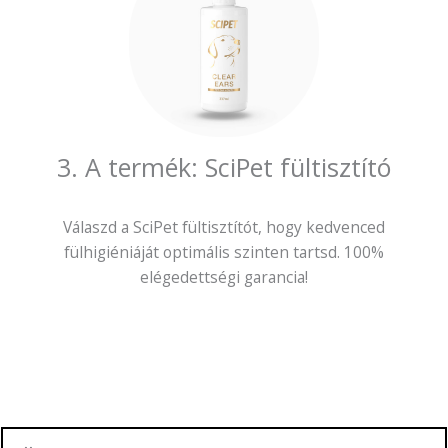
3. A termék: SciPet fültisztító
Válaszd a SciPet fültisztítót, hogy kedvenced
fülhigiéniáját optimális szinten tartsd. 100%
elégedettségi garancia!