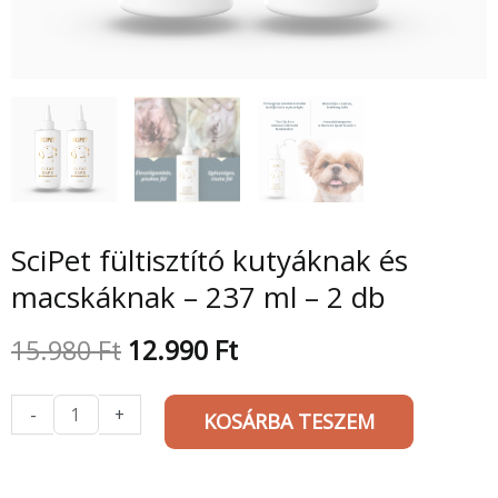
SciPet fültisztító kutyáknak és
macskáknak – 237 ml – 2 db
Original
Current
15.980
Ft
12.990
Ft
price
price
SciPet
was:
is:
-
+
KOSÁRBA TESZEM
fültisztító
15.980 Ft.
12.990 Ft.
kutyáknak
és